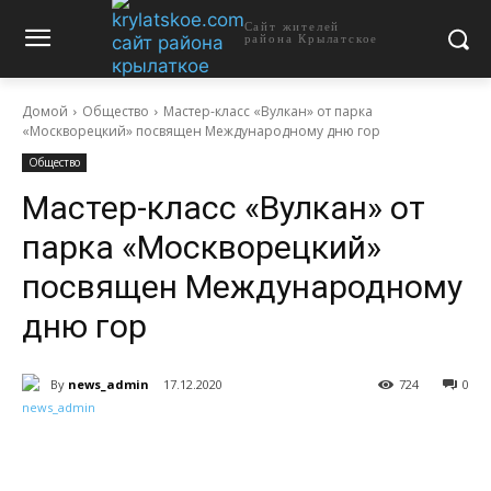
Сайт жителей
района Крылатское
Домой
Общество
Мастер-класс «Вулкан» от парка
«Москворецкий» посвящен Международному дню гор
Общество
Мастер-класс «Вулкан» от
парка «Москворецкий»
посвящен Международному
дню гор
By
news_admin
17.12.2020
724
0