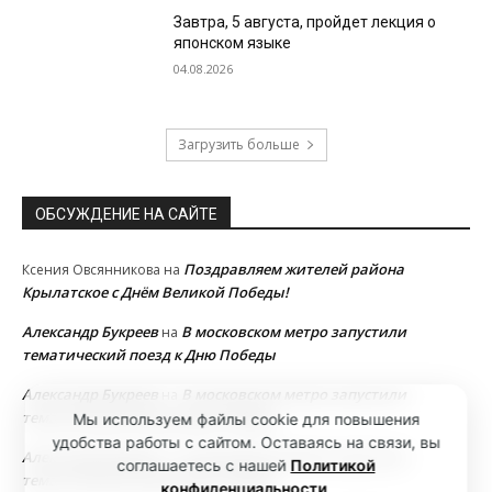
Завтра, 5 августа, пройдет лекция о
японском языке
04.08.2026
Загрузить больше
ОБСУЖДЕНИЕ НА САЙТЕ
Поздравляем жителей района
Ксения Овсянникова
на
Крылатское с Днём Великой Победы!
Александр Букреев
В московском метро запустили
на
тематический поезд к Дню Победы
Александр Букреев
В московском метро запустили
на
тематический поезд к Дню Победы
Мы используем файлы cookie для повышения
удобства работы с сайтом. Оставаясь на связи, вы
Александр Букреев
В московском метро запустили
на
соглашаетесь с нашей
Политикой
тематический поезд к Дню Победы
конфиденциальности
.