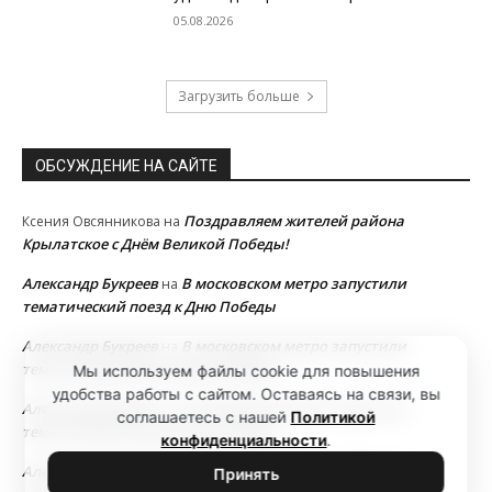
05.08.2026
Загрузить больше
ОБСУЖДЕНИЕ НА САЙТЕ
Поздравляем жителей района
Ксения Овсянникова
на
Крылатское с Днём Великой Победы!
Александр Букреев
В московском метро запустили
на
тематический поезд к Дню Победы
Александр Букреев
В московском метро запустили
на
тематический поезд к Дню Победы
Мы используем файлы cookie для повышения
удобства работы с сайтом. Оставаясь на связи, вы
Александр Букреев
В московском метро запустили
на
соглашаетесь с нашей
Политикой
тематический поезд к Дню Победы
конфиденциальности
.
Александр Букреев
В московском метро запустили
на
Принять