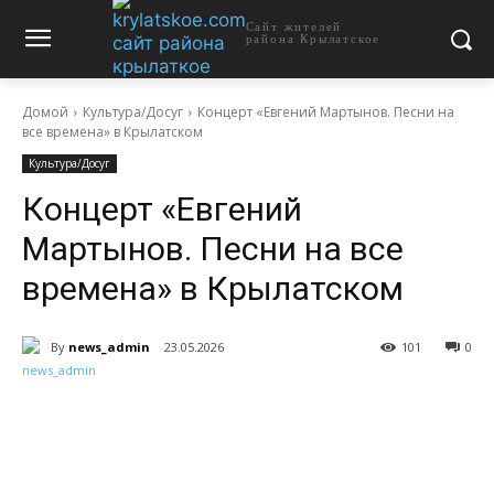
Сайт жителей
района Крылатское
Домой
Культура/Досуг
Концерт «Евгений Мартынов. Песни на
все времена» в Крылатском
Культура/Досуг
Концерт «Евгений
Мартынов. Песни на все
времена» в Крылатском
By
news_admin
23.05.2026
101
0