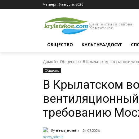
Четверг, 6 августа, 2026
Сайт жителей района
Крылатское
ОБЩЕСТВО
КУЛЬТУРА/ДОСУГ
СП
Домой
Общество
В Крылатском восстановили 
Общество
В Крылатском в
вентиляционный
требованию Мос
By
news_admin
24.05.2026