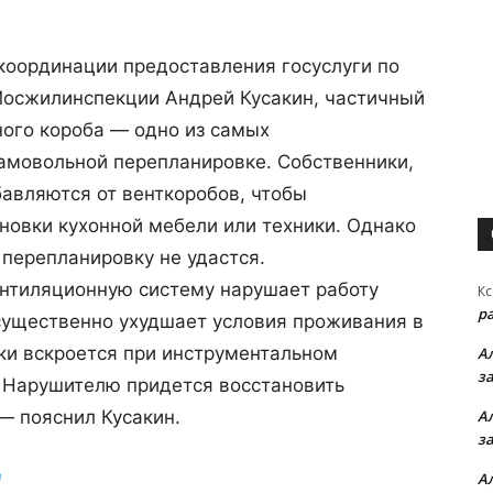
координации предоставления госуслуги по
Мосжилинспекции Андрей Кусакин, частичный
ого короба — одно из самых
амовольной перепланировке. Собственники,
бавляются от венткоробов, чтобы
новки кухонной мебели или техники. Однако
перепланировку не удастся.
нтиляционную систему нарушает работу
Кс
р
существенно ухудшает условия проживания в
ки вскроется при инструментальном
А
з
 Нарушителю придется восстановить
— пояснил Кусакин.
А
з
ы
А