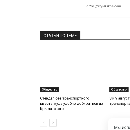
https://krylatskoe.com
СТАТЬИ ПО ТЕМЕ
Общество
Общество
Стендап без транспортного
8 и 9 авгус
квеста: куда удобно добираться из
транспорта
Крылатского
Мы испо