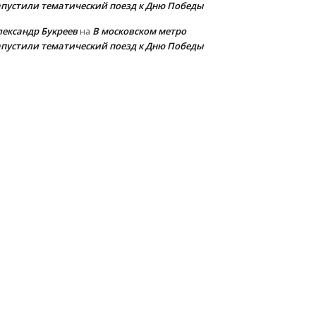
апустили тематический поезд к Дню Победы
лександр Букреев
В московском метро
на
апустили тематический поезд к Дню Победы