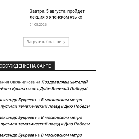
Завтра, 5 августа, пройдет
лекция о японском языке
04.08.2026
Загрузить больше
ОБСУЖДЕНИЕ НА САЙТЕ
Поздравляем жителей
ения Овсянникова
на
айона Крылатское с Днём Великой Победы!
лександр Букреев
В московском метро
на
апустили тематический поезд к Дню Победы
лександр Букреев
В московском метро
на
апустили тематический поезд к Дню Победы
лександр Букреев
В московском метро
на