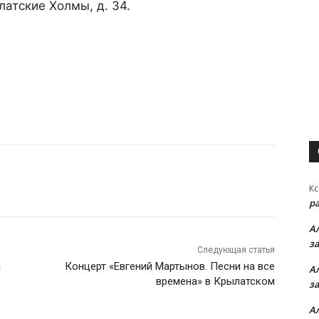
латские Холмы, д. 34.
Кс
р
А
з
Следующая статья
а
Концерт «Евгений Мартынов. Песни на все
А
времена» в Крылатском
з
А