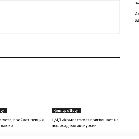
з
А
з
суг
Культура/Досуг
вгуста, пройдет лекция
ЦМД «Крылатское» приглашает на
 языке
пешеходные экскурсии