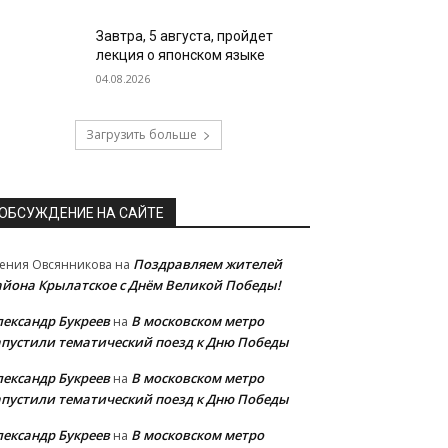
Завтра, 5 августа, пройдет
лекция о японском языке
04.08.2026
Загрузить больше
ОБСУЖДЕНИЕ НА САЙТЕ
Поздравляем жителей
ения Овсянникова
на
айона Крылатское с Днём Великой Победы!
лександр Букреев
В московском метро
на
апустили тематический поезд к Дню Победы
лександр Букреев
В московском метро
на
апустили тематический поезд к Дню Победы
лександр Букреев
В московском метро
на