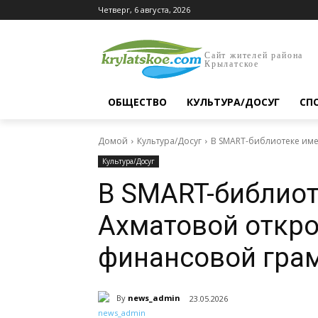
Четверг, 6 августа, 2026
Сайт жителей района
Крылатское
ОБЩЕСТВО
КУЛЬТУРА/ДОСУГ
СП
Домой
Культура/Досуг
В SMART-библиотеке име
Культура/Досуг
В SMART-библиот
Ахматовой откро
финансовой гра
By
news_admin
23.05.2026