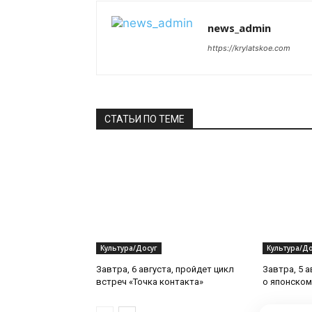
news_admin
https://krylatskoe.com
СТАТЬИ ПО ТЕМЕ
Культура/Досуг
Культура/До
Завтра, 6 августа, пройдет цикл
Завтра, 5 а
встреч «Точка контакта»
о японском