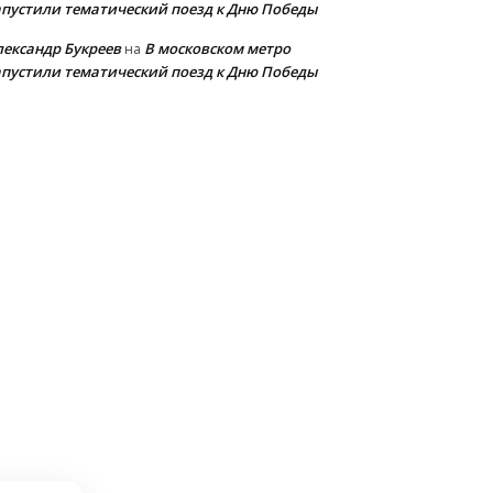
апустили тематический поезд к Дню Победы
лександр Букреев
В московском метро
на
апустили тематический поезд к Дню Победы