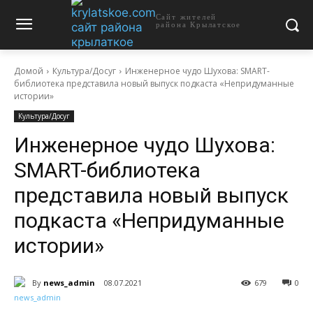
Сайт жителей
района Крылатское
Домой
Культура/Досуг
Инженерное чудо Шухова: SMART-
библиотека представила новый выпуск подкаста «Непридуманные
истории»
Культура/Досуг
Инженерное чудо Шухова:
SMART-библиотека
представила новый выпуск
подкаста «Непридуманные
истории»
By
news_admin
08.07.2021
679
0