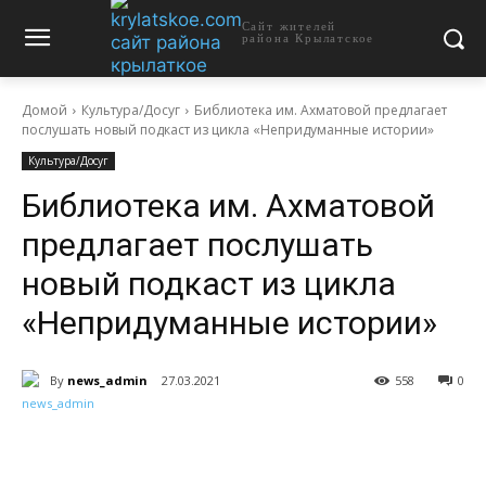
Сайт жителей
района Крылатское
Домой
Культура/Досуг
Библиотека им. Ахматовой предлагает
послушать новый подкаст из цикла «Непридуманные истории»
Культура/Досуг
Библиотека им. Ахматовой
предлагает послушать
новый подкаст из цикла
«Непридуманные истории»
By
news_admin
27.03.2021
558
0