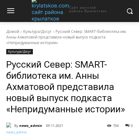
Сайт жителей
района Крылатское
Домой
Культура/Досуг
Русский Север: SMART-библиотека им.
Анны Ахматовой представила новый выпуск подкаста
«Непридуманные истории»
Культура/Досуг
Русский Север: SMART-
библиотека им. Анны
Ахматовой представила
новый выпуск подкаста
«Непридуманные истории»
By
news_admin
09.11.2021
734
0