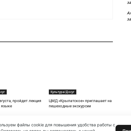
з
А
з
суг
Культура/Досуг
вгуста, пройдет лекция
ЦМД «Крылатское» приглашает на
 языке
пешеходные экскурсии
льзуем файлы cookie для повышения удобства работы с
 Оставаясь на связи, вы соглашаетесь с нашей
При