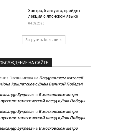
Завтра, 5 августа, пройдет
лекция о японском языке
04.08.2026
Загрузить больше
ОБСУЖДЕНИЕ НА САЙТЕ
Поздравляем жителей
ения Овсянникова
на
айона Крылатское с Днём Великой Победы!
лександр Букреев
В московском метро
на
апустили тематический поезд к Дню Победы
лександр Букреев
В московском метро
на
апустили тематический поезд к Дню Победы
лександр Букреев
В московском метро
на