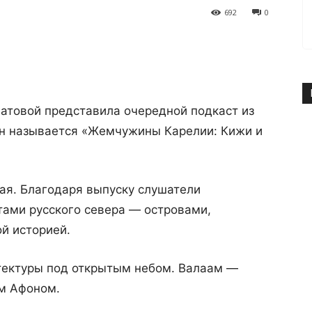
692
0
товой представила очередной подкаст из
н называется «Жемчужины Карелии: Кижи и
ая. Благодаря выпуску слушатели
тами русского севера — островами,
ой историей.
тектуры под открытым небом. Валаам —
м Афоном.