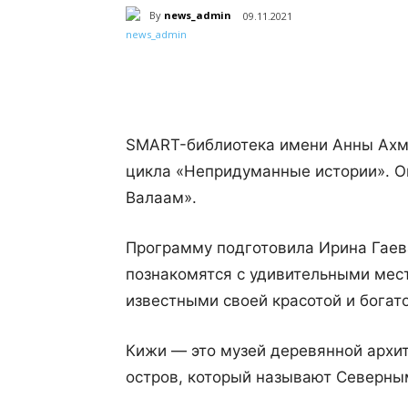
By
news_admin
09.11.2021
Поделиться
SMART-библиотека имени Анны Ахма
цикла «Непридуманные истории». О
Валаам».
Программу подготовила Ирина Гаев
познакомятся с удивительными мес
известными своей красотой и богат
Кижи — это музей деревянной архи
остров, который называют Северны