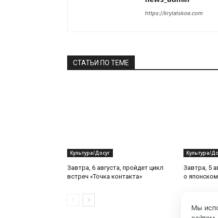
https://krylatskoe.com
СТАТЬИ ПО ТЕМЕ
Культура/Досуг
Культура/До
Завтра, 6 августа, пройдет цикл
Завтра, 5 а
встреч «Точка контакта»
о японском
Мы испо
сайтом.