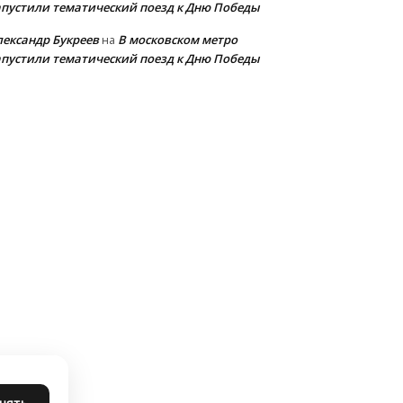
апустили тематический поезд к Дню Победы
лександр Букреев
В московском метро
на
апустили тематический поезд к Дню Победы
нять