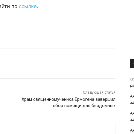
ейти по
ссылке
.
Кс
р
Следующая статья
А
Храм священномученика Ермогена завершил
з
сбор помощи для бездомных
А
з
А