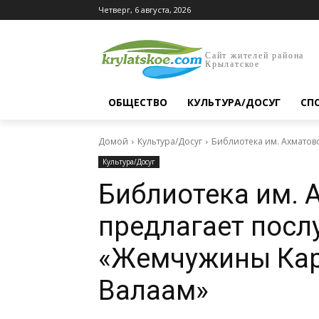
Четверг, 6 августа, 2026
Сайт жителей района
Крылатское
ОБЩЕСТВО
КУЛЬТУРА/ДОСУГ
СП
Домой
Культура/Досуг
Библиотека им. Ахматов
Культура/Досуг
Библиотека им. 
предлагает посл
«Жемчужины Кар
Валаам»