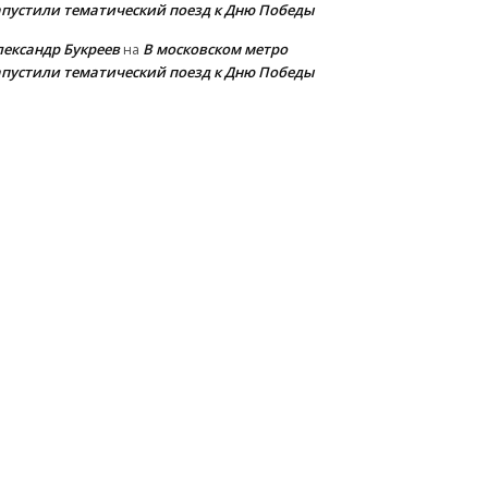
апустили тематический поезд к Дню Победы
лександр Букреев
В московском метро
на
апустили тематический поезд к Дню Победы