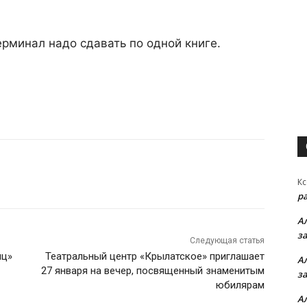
ерминал надо сдавать по одной книге.
Кс
р
А
з
Следующая статья
яц»
Театральный центр «Крылатское» приглашает
А
27 января на вечер, посвященный знаменитым
з
юбилярам
А