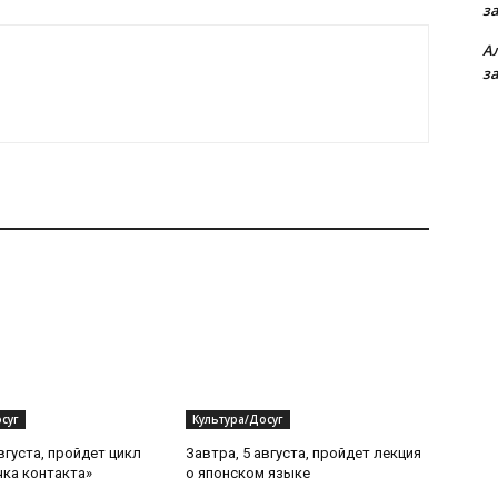
з
А
з
суг
Культура/Досуг
вгуста, пройдет цикл
Завтра, 5 августа, пройдет лекция
чка контакта»
о японском языке