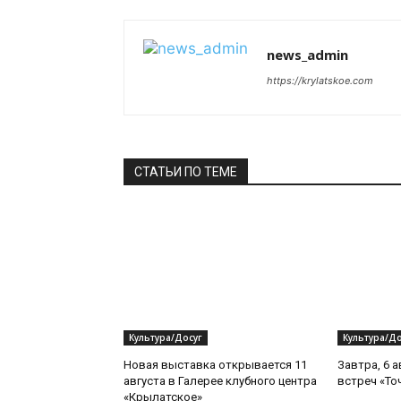
news_admin
https://krylatskoe.com
СТАТЬИ ПО ТЕМЕ
Культура/Досуг
Культура/До
Новая выставка открывается 11
Завтра, 6 а
августа в Галерее клубного центра
встреч «То
«Крылатское»