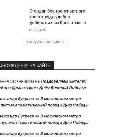
Стендап без транспортного
квеста: куда удобно
добираться из Крылатского
05.08.2026
Загрузить больше
ОБСУЖДЕНИЕ НА САЙТЕ
Поздравляем жителей
ения Овсянникова
на
айона Крылатское с Днём Великой Победы!
лександр Букреев
В московском метро
на
апустили тематический поезд к Дню Победы
лександр Букреев
В московском метро
на
апустили тематический поезд к Дню Победы
лександр Букреев
В московском метро
на