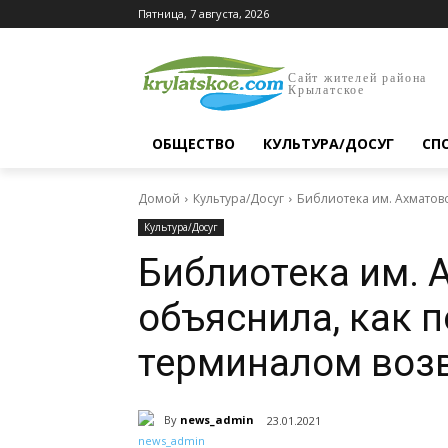
Пятница, 7 августа, 2026
Сайт жителей района
Крылатское
ОБЩЕСТВО
КУЛЬТУРА/ДОСУГ
СП
Домой
Культура/Досуг
Библиотека им. Ахматов
Культура/Досуг
Библиотека им. 
объяснила, как 
терминалом возв
By
news_admin
23.01.2021