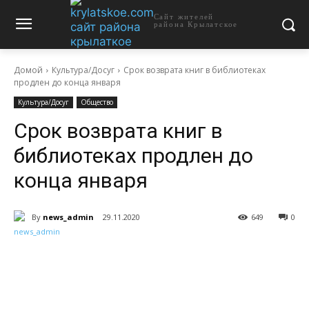
Сайт жителей
района Крылатское
Домой
Культура/Досуг
Срок возврата книг в библиотеках
продлен до конца января
Культура/Досуг
Общество
Срок возврата книг в
библиотеках продлен до
конца января
By
news_admin
29.11.2020
649
0