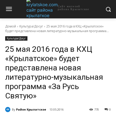
Сайт жителей
района Крылатское
Домой
Культура/Досуг
25 мая 2016 года в КХЦ «Крылатское»
будет представлена новая литературно-музыкальная программа...
Культура/Досуг
25 мая 2016 года в КХЦ
«Крылатское» будет
представлена новая
литературно-музыкальная
программа «За Русь
Святую»
By
Район Крылатское
13.05.2016
770
0