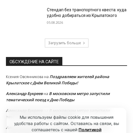
Стендап без транспортного квеста: куда
удобно добираться из Крылатского
05.08.2026
Загрузить больше
ОБСУЖДЕНИЕ НА САЙТЕ
Поздравляем жителей района
Ксения Овсянникова
на
Крылатское с Днём Великой Победы!
Александр Букреев
В московском метро запустили
на
тематический поезд к Дню Победы
Александр Букреев
В московском метро запустили
на
тематический поезд к Дню Победы
Мы используем файлы cookie для повышения
удобства работы с сайтом. Оставаясь на связи, вы
Александр Букреев
В московском метро запустили
на
соглашаетесь с нашей
Политикой