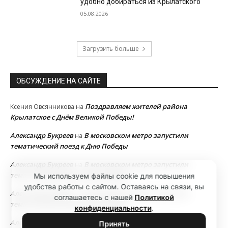
удобно добираться из Крылатского
05.08.2026
Загрузить больше
ОБСУЖДЕНИЕ НА САЙТЕ
Поздравляем жителей района
Ксения Овсянникова
на
Крылатское с Днём Великой Победы!
Александр Букреев
В московском метро запустили
на
тематический поезд к Дню Победы
Александр Букреев
В московском метро запустили
на
тематический поезд к Дню Победы
Мы используем файлы cookie для повышения
удобства работы с сайтом. Оставаясь на связи, вы
Александр Букреев
В московском метро запустили
на
соглашаетесь с нашей
Политикой
тематический поезд к Дню Победы
конфиденциальности
.
Александр Букреев
В московском метро запустили
на
Принять