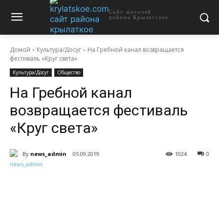
Сайт жителей
района Крылатское
Домой
Культура/Досуг
На Гребной канал возвращается
фестиваль «Круг света»
Культура/Досуг
Общество
На Гребной канал
возвращается фестиваль
«Круг света»
By
news_admin
05.09.2019
1024
0