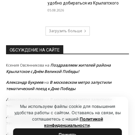
удобно добираться из Крылатского
05.08.2026
Загрузить больше
ОБСУЖДЕНИЕ НА САЙТЕ
Поздравляем жителей района
Ксения Овсянникова
на
Крылатское с Днём Великой Победы!
Александр Букреев
В московском метро запустили
на
тематический поезд к Дню Победы
Александр Букреев
В московском метро запустили
на
тематический поезд к Дню Победы
Мы используем файлы cookie для повышения
удобства работы с сайтом. Оставаясь на связи, вы
Александр Букреев
В московском метро запустили
на
соглашаетесь с нашей
Политикой
тематический поезд к Дню Победы
конфиденциальности
.
Александр Букреев
В московском метро запустили
на
Принять