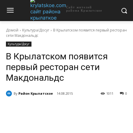
Сайт жителей
района Крылатское
Домой
Культура/Досуг
В Крылатском появится первый ресторан
сети Макдональдс
Культура/Досуг
В Крылатском появится
первый ресторан сети
Макдональдс
By
Район Крылатское
14.08.2015
1011
0