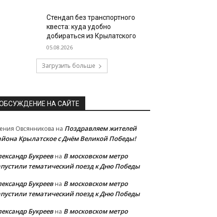
Стендап без транспортного
квеста: куда удобно
добираться из Крылатского
05.08.2026
Загрузить больше
ОБСУЖДЕНИЕ НА САЙТЕ
Поздравляем жителей
ения Овсянникова
на
айона Крылатское с Днём Великой Победы!
лександр Букреев
В московском метро
на
апустили тематический поезд к Дню Победы
лександр Букреев
В московском метро
на
апустили тематический поезд к Дню Победы
лександр Букреев
В московском метро
на