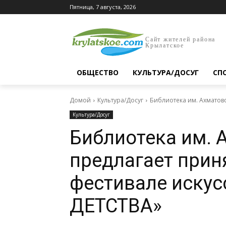
Пятница, 7 августа, 2026
Сайт жителей района
Крылатское
ОБЩЕСТВО
КУЛЬТУРА/ДОСУГ
СП
Домой
Культура/Досуг
Библиотека им. Ахматово
Культура/Досуг
Библиотека им. 
предлагает приня
фестивале иску
ДЕТСТВА»