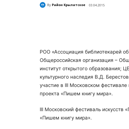
By
Район Крылатское
03.04.2015
Поделиться
РОО «Ассоциация библиотекарей об
Общероссийская организация – Общ
институт открытого образования; Ц
культурного наследия В.Д. Бересто
участие в III Московском фестивал
проекта «Пишем книгу мира».
III Московский фестиваль искусств
«Пишем книгу мира».