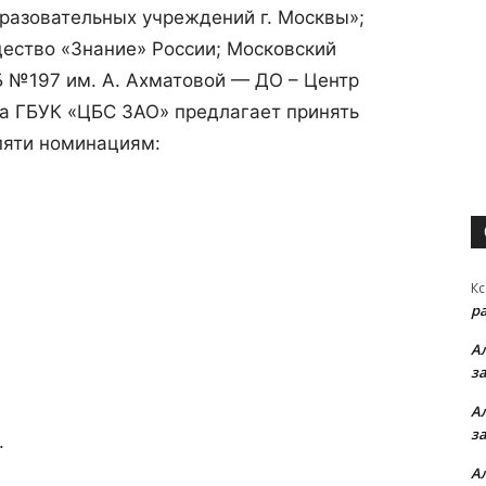
разовательных учреждений г. Москвы»;
ество «Знание» России; Московский
Б №197 им. А. Ахматовой — ДО – Центр
ва ГБУК «ЦБС ЗАО» предлагает принять
пяти номинациям:
Кс
р
А
з
А
з
.
А