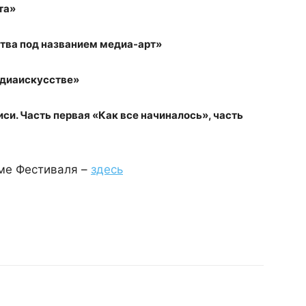
та»
тва под названием медиа-арт»
едиаискусстве»
си. Часть первая «Как все начиналось», часть
ме Фестиваля –
здесь