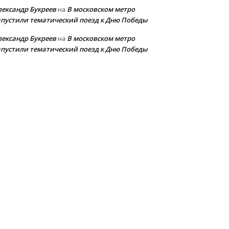
лександр Букреев
В московском метро
на
апустили тематический поезд к Дню Победы
лександр Букреев
В московском метро
на
апустили тематический поезд к Дню Победы