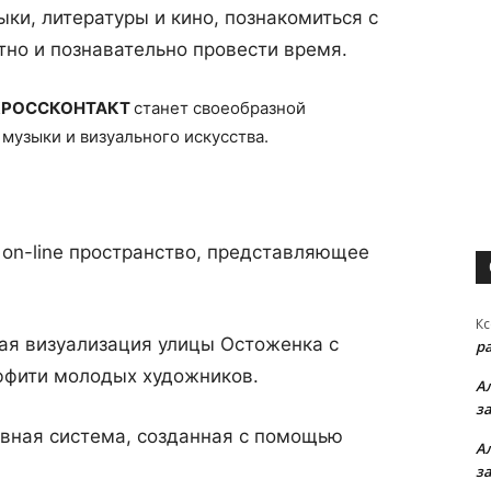
ыки, литературы и кино, познакомиться с
но и познавательно провести время.
КРОССКОНТАКТ
станет своеобразной
музыки и визуального искусства.
 on-line пространство, представляющее
Кс
ная визуализация улицы Остоженка с
р
ффити молодых художников.
А
з
ивная система, созданная с помощью
А
з