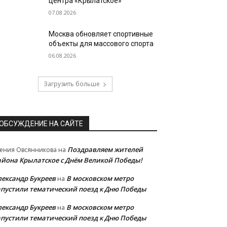
центра «Крылатское»
07.08.2026
Москва обновляет спортивные
объекты для массового спорта
06.08.2026
Загрузить больше
ОБСУЖДЕНИЕ НА САЙТЕ
Поздравляем жителей
ения Овсянникова
на
айона Крылатское с Днём Великой Победы!
лександр Букреев
В московском метро
на
апустили тематический поезд к Дню Победы
лександр Букреев
В московском метро
на
апустили тематический поезд к Дню Победы