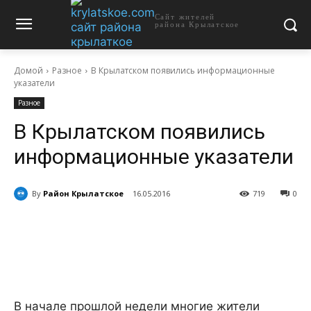
Сайт жителей
района Крылатское
Домой
Разное
В Крылатском появились информационные
указатели
Разное
В Крылатском появились
информационные указатели
By
Район Крылатское
16.05.2016
719
0
В начале прошлой недели многие жители