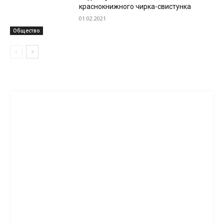
краснокнижного чирка-свистунка
01.02.2021
Общество