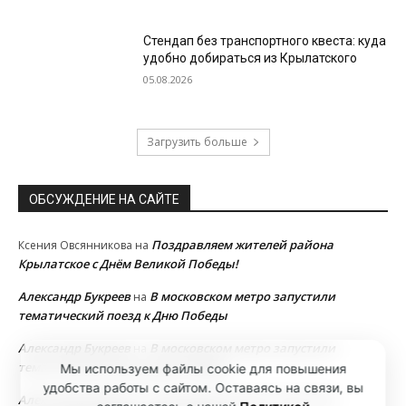
Стендап без транспортного квеста: куда
удобно добираться из Крылатского
05.08.2026
Загрузить больше
ОБСУЖДЕНИЕ НА САЙТЕ
Поздравляем жителей района
Ксения Овсянникова
на
Крылатское с Днём Великой Победы!
Александр Букреев
В московском метро запустили
на
тематический поезд к Дню Победы
Александр Букреев
В московском метро запустили
на
тематический поезд к Дню Победы
Мы используем файлы cookie для повышения
удобства работы с сайтом. Оставаясь на связи, вы
Александр Букреев
В московском метро запустили
на