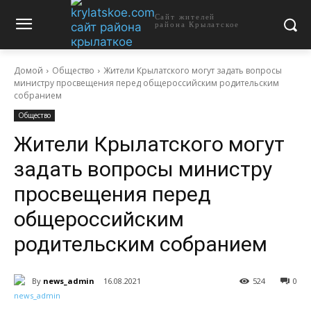
Сайт жителей
района Крылатское
Домой
Общество
Жители Крылатского могут задать вопросы
министру просвещения перед общероссийским родительским
собранием
Общество
Жители Крылатского могут
задать вопросы министру
просвещения перед
общероссийским
родительским собранием
By
news_admin
16.08.2021
524
0