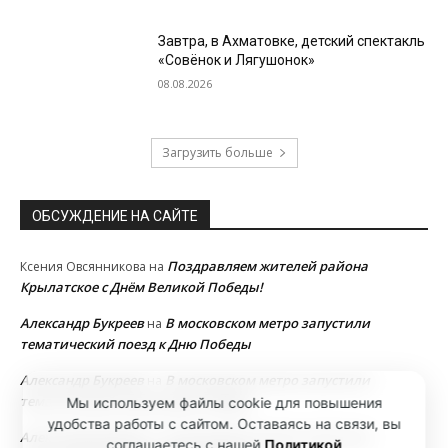
Завтра, в Ахматовке, детский спектакль
«Совёнок и Лягушонок»
08.08.2026
Загрузить больше
ОБСУЖДЕНИЕ НА САЙТЕ
Поздравляем жителей района
Ксения Овсянникова
на
Крылатское с Днём Великой Победы!
Александр Букреев
В московском метро запустили
на
тематический поезд к Дню Победы
Александр Букреев
В московском метро запустили
на
тематический поезд к Дню Победы
Мы используем файлы cookie для повышения
удобства работы с сайтом. Оставаясь на связи, вы
Александр Букреев
В московском метро запустили
на
соглашаетесь с нашей
Политикой