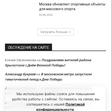
Москва обновляет спортивные объекты
для массового спорта
06.08.2026
Загрузить больше
ОБСУЖДЕНИЕ НА САЙТЕ
Поздравляем жителей района
Ксения Овсянникова
на
Крылатское с Днём Великой Победы!
Александр Букреев
В московском метро запустили
на
тематический поезд к Дню Победы
Александр Букреев
В московском метро запустили
на
тематический поезд к Дню Победы
Мы используем файлы cookie для повышения
удобства работы с сайтом. Оставаясь на связи, вы
Александр Букреев
В московском метро запустили
на
соглашаетесь с нашей
Политикой
тематический поезд к Дню Победы
конфиденциальности
.