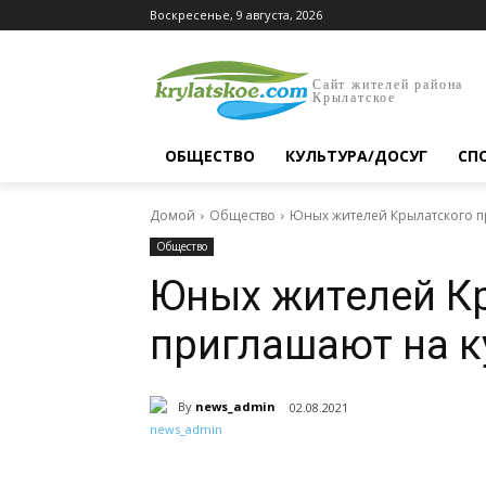
Воскресенье, 9 августа, 2026
Сайт жителей района
Крылатское
ОБЩЕСТВО
КУЛЬТУРА/ДОСУГ
СП
Домой
Общество
Юных жителей Крылатского п
Общество
Юных жителей К
приглашают на 
By
news_admin
02.08.2021
Поделиться