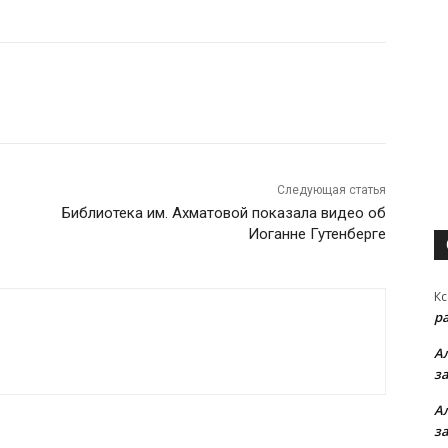
Следующая статья
Библиотека им. Ахматовой показала видео об
Иоганне Гутенберге
Кс
р
А
з
А
з