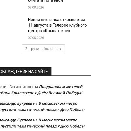
считать питьевой
08.08.2026
Новая выставка открывается
11 августа в Галерее клубного
центра «Крылатское»
07.08.2026
Загрузить больше
ОБСУЖДЕНИЕ НА САЙТЕ
Поздравляем жителей
ения Овсянникова
на
айона Крылатское с Днём Великой Победы!
лександр Букреев
В московском метро
на
апустили тематический поезд к Дню Победы
лександр Букреев
В московском метро
на
апустили тематический поезд к Дню Победы