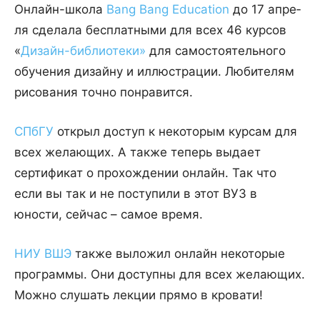
Онлайн-школа
Bang Bang Education
до 17 ап­ре­
ля сде­ла­ла бес­плат­ны­ми для всех 46 кур­сов
«
Ди­зайн-биб­лио­те­ки
»
для са­мо­сто­я­тель­но­го
обу­че­ния дизайну и иллюстрации. Любителям
рисования точно понравится.
СПбГУ
открыл доступ к некоторым курсам для
всех желающих. А также теперь выдает
сертификат о прохождении онлайн. Так что
если вы так и не поступили в этот ВУЗ в
юности, сейчас – самое время.
НИУ ВШЭ
также выложил онлайн некоторые
программы. Они доступны для всех желающих.
Можно слушать лекции прямо в кровати!