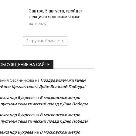
Завтра, 5 августа, пройдет
лекция о японском языке
04.08.2026
Загрузить больше
ОБСУЖДЕНИЕ НА САЙТЕ
Поздравляем жителей
ения Овсянникова
на
айона Крылатское с Днём Великой Победы!
лександр Букреев
В московском метро
на
апустили тематический поезд к Дню Победы
лександр Букреев
В московском метро
на
апустили тематический поезд к Дню Победы
лександр Букреев
В московском метро
на