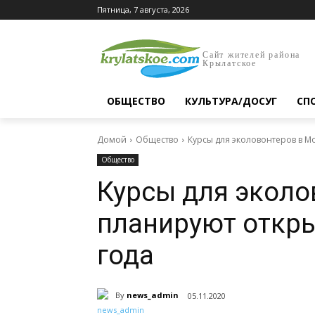
Пятница, 7 августа, 2026
Сайт жителей района
Крылатское
ОБЩЕСТВО
КУЛЬТУРА/ДОСУГ
СП
Домой
Общество
Курсы для эколовонтеров в М
Общество
Курсы для эколо
планируют откры
года
By
news_admin
05.11.2020