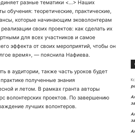
ъединяет разные тематики <…> Наших
ы обучения: теоретические, практические,
юансы, которые начинающим эковолонтерам
 реализации своих проектов: как сделать их
ртными для всех участников и самое
его эффекта от своих мероприятий, чтобы он
олгое время», — пояснила Нафиева.
ть в аудитории, также часть уроков будет
 практике полученные знания
Кс
р
сной и летом. В рамках гранта авторы
А
урс волонтерских проектов. По завершению
з
раждение лучших волонтеров.
А
з
А