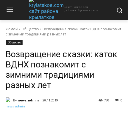
Сайт жителей
района Крылатское
Домой
Общество
Возвращение сказки: каток ВДНХ познакомит
с зимними традициями разных лет
Общество
Возвращение сказки: каток
ВДНХ познакомит с
зимними традициями
разных лет
By
news_admin
20.11.2019
770
0