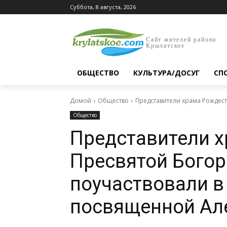
Суббота, 8 августа, 2026
Сайт жителей района
Крылатское
ОБЩЕСТВО
КУЛЬТУРА/ДОСУГ
СП
Домой
Общество
Представители храма Рождест
Общество
Представители 
Пресвятой Бого
поучаствовали в
посвященной Ал