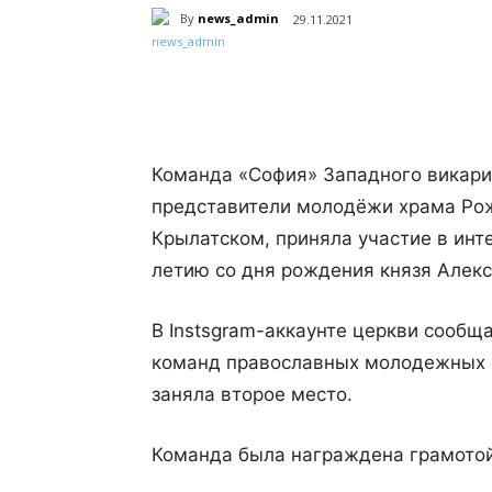
By
news_admin
29.11.2021
Поделиться
Команда «София» Западного викариа
представители молодёжи храма Ро
Крылатском, приняла участие в инт
летию со дня рождения князя Алекс
В Instsgram-аккаунте церкви сообща
команд православных молодежных 
заняла второе место.
Команда была награждена грамотой