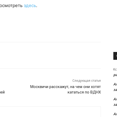
посмотреть
здесь
.
Кс
р
Следующая статья
А
Москвичи расскажут, на чем они хотят
з
ией
кататься по ВДНХ
А
з
А