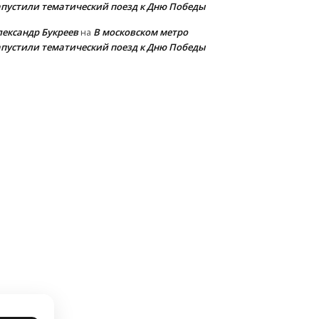
апустили тематический поезд к Дню Победы
лександр Букреев
В московском метро
на
апустили тематический поезд к Дню Победы