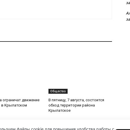
з
А
з
Общество
та ограничат движение
В пятницу, 7 августа, состоится
 в Крылатском
обход территории района
Крылатское
льзуем файлы cookie для повышения удобства работы с