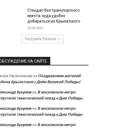
Стендап без транспортного
квеста: куда удобно
добираться из Крылатского
05.08.2026
Загрузить больше
ОБСУЖДЕНИЕ НА САЙТЕ
Поздравляем жителей
ения Овсянникова
на
айона Крылатское с Днём Великой Победы!
лександр Букреев
В московском метро
на
апустили тематический поезд к Дню Победы
лександр Букреев
В московском метро
на
апустили тематический поезд к Дню Победы
лександр Букреев
В московском метро
на