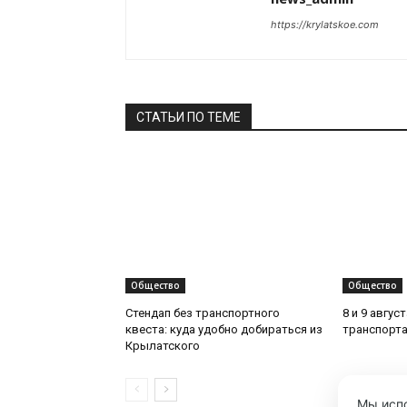
https://krylatskoe.com
СТАТЬИ ПО ТЕМЕ
Общество
Общество
Стендап без транспортного
8 и 9 авгус
квеста: куда удобно добираться из
транспорта
Крылатского
Мы испо