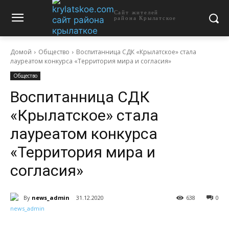
Сайт жителей
района Крылатское
Домой
Общество
Воспитанница СДК «Крылатское» стала
лауреатом конкурса «Территория мира и согласия»
Общество
Воспитанница СДК
«Крылатское» стала
лауреатом конкурса
«Территория мира и
согласия»
By
news_admin
31.12.2020
638
0