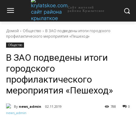
Сайт жителей
района Крылатское
Домой
Общество
В ЗАО подведены итоги городского
профилактического мероприятия «Пешеход»
Общество
В ЗАО подведены итоги
городского
профилактического
мероприятия «Пешеход»
By
news_admin
02.11.2019
788
0