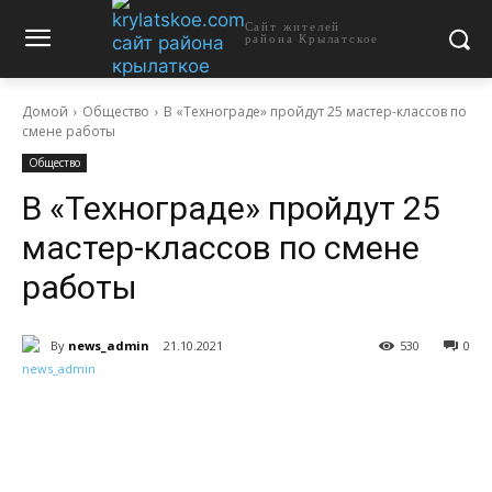
Сайт жителей
района Крылатское
Домой
Общество
В «Технограде» пройдут 25 мастер-классов по
смене работы
Общество
В «Технограде» пройдут 25
мастер-классов по смене
работы
By
news_admin
21.10.2021
530
0