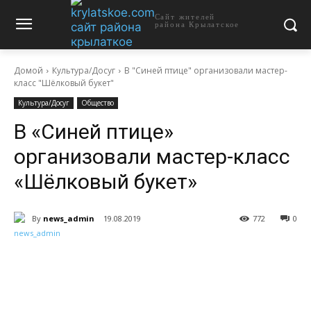
Сайт жителей
района Крылатское
Домой
Культура/Досуг
В "Синей птице" организовали мастер-
класс "Шёлковый букет"
Культура/Досуг
Общество
В «Синей птице»
организовали мастер-класс
«Шёлковый букет»
By
news_admin
19.08.2019
772
0