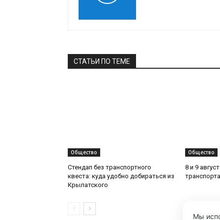
СТАТЬИ ПО ТЕМЕ
Общество
Общество
Стендап без транспортного
8 и 9 авгус
квеста: куда удобно добираться из
транспорта
Крылатского
Мы испо