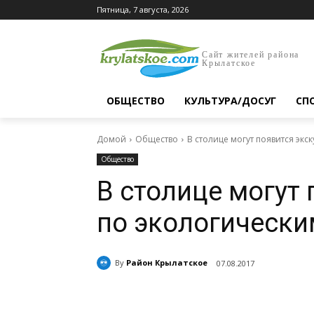
Пятница, 7 августа, 2026
Сайт жителей района
Крылатское
ОБЩЕСТВО
КУЛЬТУРА/ДОСУГ
СП
Домой
Общество
В столице могут появится эк
Общество
В столице могут
по экологическ
By
Район Крылатское
07.08.2017
Поделиться