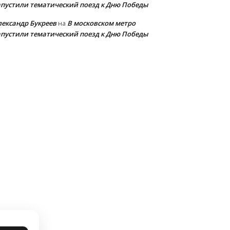
апустили тематический поезд к Дню Победы
лександр Букреев
В московском метро
на
апустили тематический поезд к Дню Победы