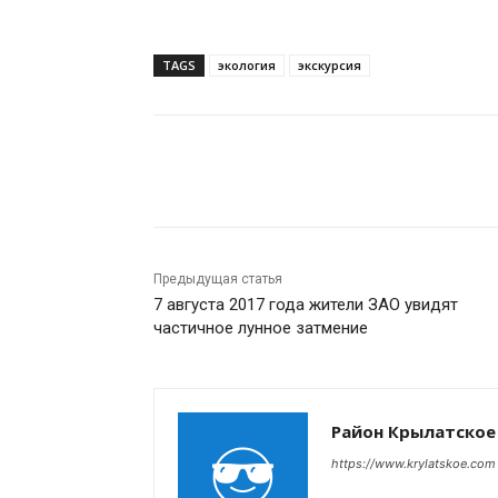
TAGS
экология
экскурсия
Поделиться
Предыдущая статья
7 августа 2017 года жители ЗАО увидят
частичное лунное затмение
Район Крылатское
https://www.krylatskoe.com