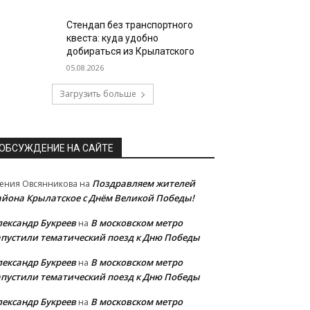
Стендап без транспортного
квеста: куда удобно
добираться из Крылатского
05.08.2026
Загрузить больше
ОБСУЖДЕНИЕ НА САЙТЕ
Поздравляем жителей
ения Овсянникова
на
айона Крылатское с Днём Великой Победы!
лександр Букреев
В московском метро
на
апустили тематический поезд к Дню Победы
лександр Букреев
В московском метро
на
апустили тематический поезд к Дню Победы
лександр Букреев
В московском метро
на