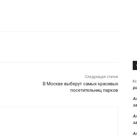
Следующая статья
Кс
В Москве выберут самых красивых
р
посетительниц парков
А
з
А
з
А