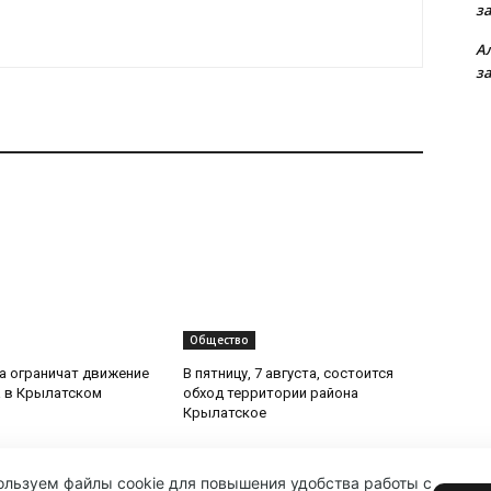
з
А
з
Общество
та ограничат движение
В пятницу, 7 августа, состоится
 в Крылатском
обход территории района
Крылатское
льзуем файлы cookie для повышения удобства работы с