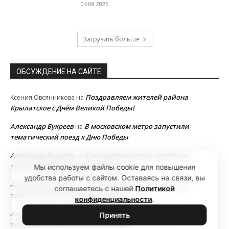
04.08.2026
Загрузить больше
ОБСУЖДЕНИЕ НА САЙТЕ
Поздравляем жителей района
Ксения Овсянникова
на
Крылатское с Днём Великой Победы!
Александр Букреев
В московском метро запустили
на
тематический поезд к Дню Победы
Александр Букреев
В московском метро запустили
на
тематический поезд к Дню Победы
Мы используем файлы cookie для повышения
удобства работы с сайтом. Оставаясь на связи, вы
Александр Букреев
В московском метро запустили
на
соглашаетесь с нашей
Политикой
тематический поезд к Дню Победы
конфиденциальности
.
Александр Букреев
В московском метро запустили
на
Принять
тематический поезд к Дню Победы