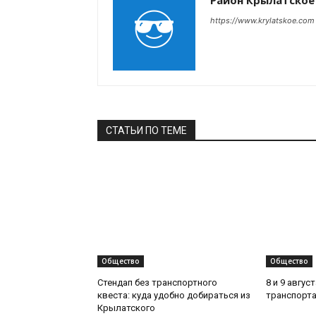
Район Крылатское
https://www.krylatskoe.com
СТАТЬИ ПО ТЕМЕ
Общество
Общество
Стендап без транспортного
8 и 9 авгус
квеста: куда удобно добираться из
транспорта
Крылатского