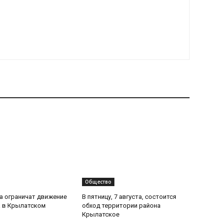
Общество
та ограничат движение
В пятницу, 7 августа, состоится
 в Крылатском
обход территории района
Крылатское