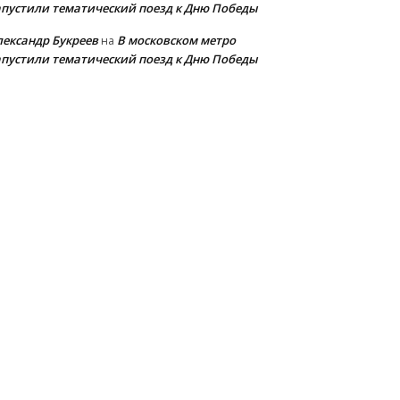
апустили тематический поезд к Дню Победы
лександр Букреев
В московском метро
на
апустили тематический поезд к Дню Победы