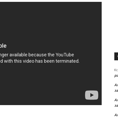
Кс
р
А
з
А
з
А