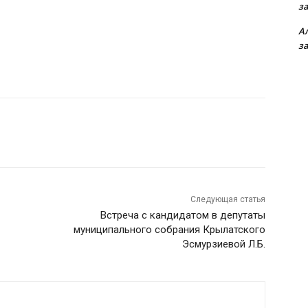
з
А
з
Следующая статья
Встреча с кандидатом в депутаты
муниципального собрания Крылатского
Эсмурзиевой Л.Б.