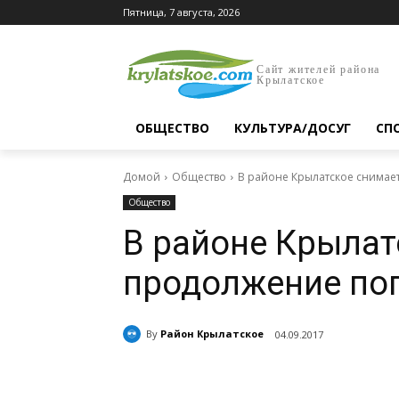
Пятница, 7 августа, 2026
Сайт жителей района
Крылатское
ОБЩЕСТВО
КУЛЬТУРА/ДОСУГ
СП
Домой
Общество
В районе Крылатское снимае
Общество
В районе Крылат
продолжение по
By
Район Крылатское
04.09.2017
Поделиться