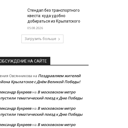
Стендап без транспортного
квеста: куда удобно
добираться из Крылатского
05.08.2026
Загрузить больше
ОБСУЖДЕНИЕ НА САЙТЕ
Поздравляем жителей
ения Овсянникова
на
айона Крылатское с Днём Великой Победы!
лександр Букреев
В московском метро
на
апустили тематический поезд к Дню Победы
лександр Букреев
В московском метро
на
апустили тематический поезд к Дню Победы
лександр Букреев
В московском метро
на