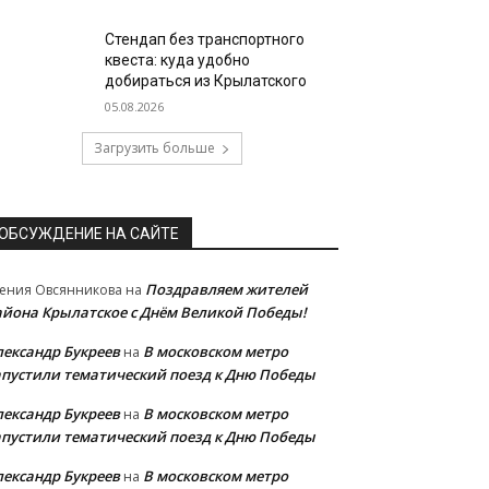
Стендап без транспортного
квеста: куда удобно
добираться из Крылатского
05.08.2026
Загрузить больше
ОБСУЖДЕНИЕ НА САЙТЕ
Поздравляем жителей
ения Овсянникова
на
айона Крылатское с Днём Великой Победы!
лександр Букреев
В московском метро
на
апустили тематический поезд к Дню Победы
лександр Букреев
В московском метро
на
апустили тематический поезд к Дню Победы
лександр Букреев
В московском метро
на