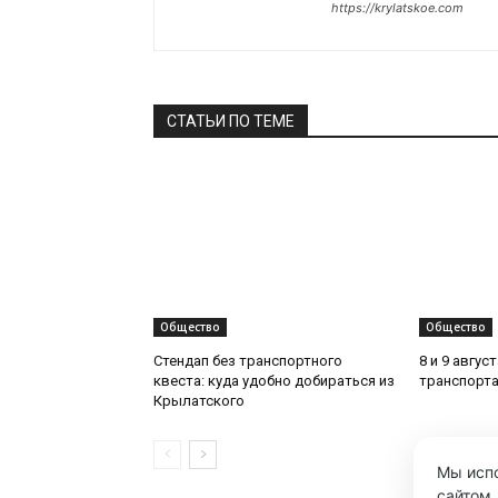
https://krylatskoe.com
СТАТЬИ ПО ТЕМЕ
Общество
Общество
Стендап без транспортного
8 и 9 авгус
квеста: куда удобно добираться из
транспорта
Крылатского
Мы испо
сайтом.