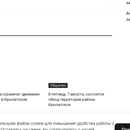
з
А
з
Общество
та ограничат движение
В пятницу, 7 августа, состоится
 в Крылатском
обход территории района
Крылатское
льзуем файлы cookie для повышения удобства работы с
 Оставаясь на связи, вы соглашаетесь с нашей
При