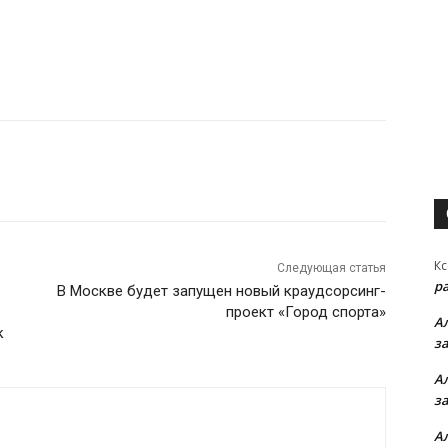
Кс
Следующая статья
р
В Москве будет запущен новый краудсорсинг-
проект «Город спорта»
А
к
з
А
з
А