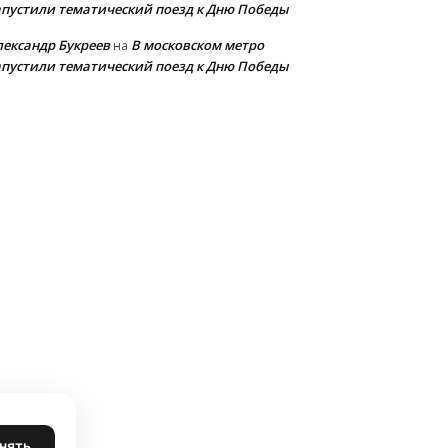
апустили тематический поезд к Дню Победы
лександр Букреев
В московском метро
на
апустили тематический поезд к Дню Победы
нять