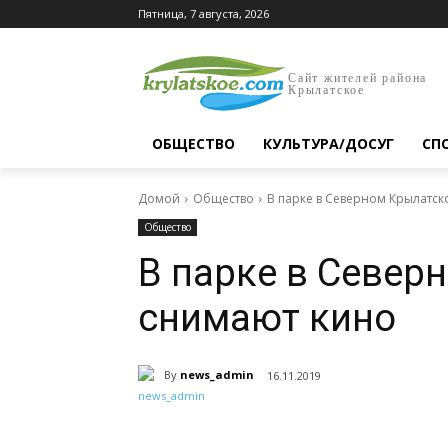
Пятница, 7 августа, 2026
Сайт жителей района
Крылатское
ОБЩЕСТВО
КУЛЬТУРА/ДОСУГ
СП
Домой
Общество
В парке в Северном Крылатс
Общество
В парке в Север
снимают кино
By
news_admin
16.11.2019
Поделиться