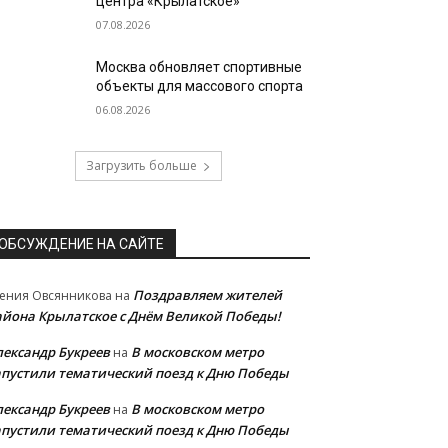
центра «Крылатское»
07.08.2026
Москва обновляет спортивные
объекты для массового спорта
06.08.2026
Загрузить больше
ОБСУЖДЕНИЕ НА САЙТЕ
Поздравляем жителей
ения Овсянникова
на
айона Крылатское с Днём Великой Победы!
лександр Букреев
В московском метро
на
апустили тематический поезд к Дню Победы
лександр Букреев
В московском метро
на
апустили тематический поезд к Дню Победы