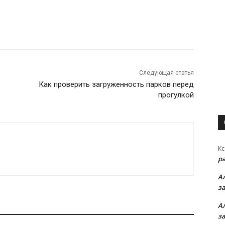
Следующая статья
Как проверить загруженность парков перед
прогулкой
Кс
р
А
з
А
з