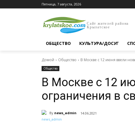
Пятница, 7 августа, 2026
Сайт жителей района
Крылатское
ОБЩЕСТВО
КУЛЬТУРА/ДОСУГ
СП
Домой
Общество
В Москве с 12 июня ввели нов
Общество
В Москве с 12 и
ограничения в с
By
news_admin
14.06.2021
Поделиться