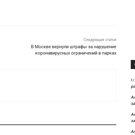
Следующая статья
В Москве вернули штрафы за нарушение
коронавирусных ограничений в парках
Кс
р
А
з
А
з
А