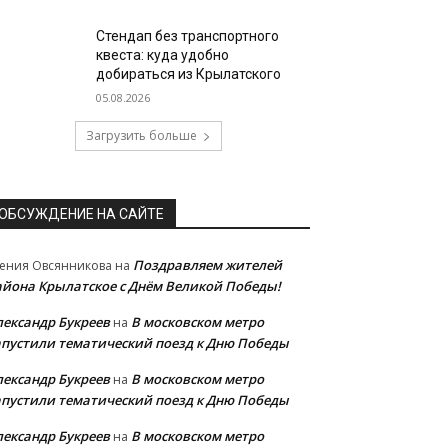
Стендап без транспортного
квеста: куда удобно
добираться из Крылатского
05.08.2026
Загрузить больше
ОБСУЖДЕНИЕ НА САЙТЕ
Поздравляем жителей
ения Овсянникова
на
айона Крылатское с Днём Великой Победы!
лександр Букреев
В московском метро
на
апустили тематический поезд к Дню Победы
лександр Букреев
В московском метро
на
апустили тематический поезд к Дню Победы
лександр Букреев
В московском метро
на