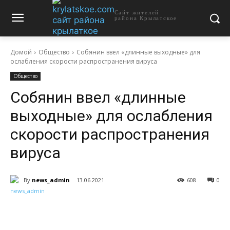
Сайт жителей
района Крылатское
Домой
Общество
Собянин ввел «длинные выходные» для
ослабления скорости распространения вируса
Общество
Собянин ввел «длинные
выходные» для ослабления
скорости распространения
вируса
By
news_admin
13.06.2021
608
0