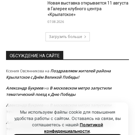
Новая выставка открывается 11 августа
в Галерее клубного центра
«Крылатское»
07.08.2026
Загрузить больше
ОБСУЖДЕНИЕ НА САЙТЕ
Поздравляем жителей района
Ксения Овсянникова
на
Крылатское с Днём Великой Победы!
Александр Букреев
В московском метро запустили
на
тематический поезд к Дню Победы
Александр Букреев
В московском метро запустили
на
тематический поезд к Дню Победы
Мы используем файлы cookie для повышения
удобства работы с сайтом. Оставаясь на связи, вы
Александр Букреев
В московском метро запустили
на
соглашаетесь с нашей
Политикой
тематический поезд к Дню Победы
конфиденциальности
.