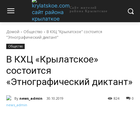
Сайт жителей
района Крылатское
Домой
Общество
В КХЦ "Крылатское" состоится
"Этнографический диктант"
Общество
В КХЦ «Крылатское»
состоится
«Этнографический диктант»
By
news_admin
30.10.2019
824
0