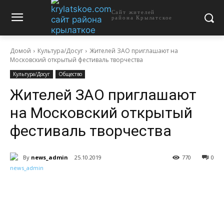
Сайт жителей
района Крылатское
Домой
Культура/Досуг
Жителей ЗАО приглашают на
Московский открытый фестиваль творчества
Культура/Досуг
Общество
Жителей ЗАО приглашают
на Московский открытый
фестиваль творчества
By
news_admin
25.10.2019
770
0