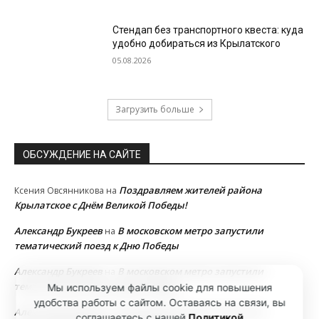
Стендап без транспортного квеста: куда
удобно добираться из Крылатского
05.08.2026
Загрузить больше
ОБСУЖДЕНИЕ НА САЙТЕ
Поздравляем жителей района
Ксения Овсянникова
на
Крылатское с Днём Великой Победы!
Александр Букреев
В московском метро запустили
на
тематический поезд к Дню Победы
Александр Букреев
В московском метро запустили
на
тематический поезд к Дню Победы
Мы используем файлы cookie для повышения
удобства работы с сайтом. Оставаясь на связи, вы
Александр Букреев
В московском метро запустили
на
соглашаетесь с нашей
Политикой