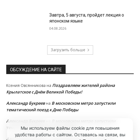
Завтра, 5 августа, пройдет лекция о
японском языке
04.08.2026
Загрузить больше
ОБСУЖДЕНИЕ НА САЙТЕ
Поздравляем жителей района
Ксения Овсянникова
на
Крылатское с Днём Великой Победы!
Александр Букреев
В московском метро запустили
на
тематический поезд к Дню Победы
Александр Букреев
В московском метро запустили
на
тематический поезд к Дню Победы
Мы используем файлы cookie для повышения
удобства работы с сайтом. Оставаясь на связи, вы
Александр Букреев
В московском метро запустили
на