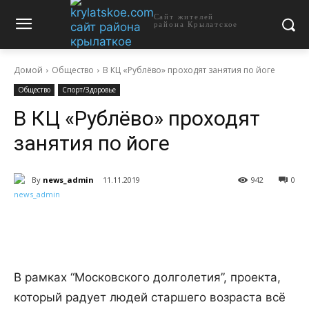
Сайт жителей
района Крылатское
Домой
Общество
В КЦ «Рублёво» проходят занятия по йоге
Общество
Спорт/Здоровье
В КЦ «Рублёво» проходят
занятия по йоге
By
news_admin
11.11.2019
942
0
В рамках “Московского долголетия”, проекта,
который радует людей старшего возраста всё