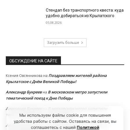
Стендап без транспортного квеста: куда
удобно добираться из Крылатского
05.08.2026
Загрузить больше
ОБСУЖДЕНИЕ НА САЙТЕ
Поздравляем жителей района
Ксения Овсянникова
на
Крылатское с Днём Великой Победы!
Александр Букреев
В московском метро запустили
на
тематический поезд к Дню Победы
Александр Букреев
В московском метро запустили
на
тематический поезд к Дню Победы
Мы используем файлы cookie для повышения
удобства работы с сайтом. Оставаясь на связи, вы
Александр Букреев
В московском метро запустили
на
соглашаетесь с нашей
Политикой