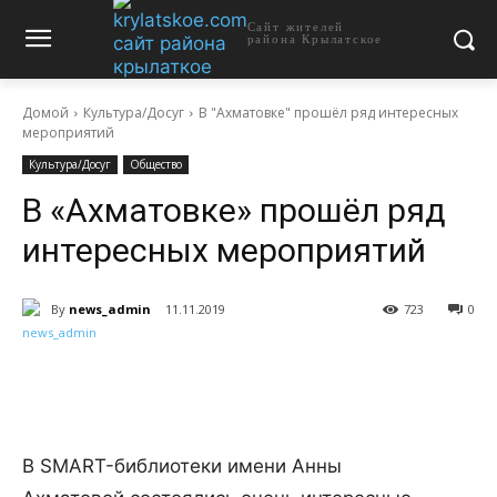
Сайт жителей
района Крылатское
Домой
Культура/Досуг
В "Ахматовке" прошёл ряд интересных
мероприятий
Культура/Досуг
Общество
В «Ахматовке» прошёл ряд
интересных мероприятий
By
news_admin
11.11.2019
723
0
В SMART-библиотеки имени Анны