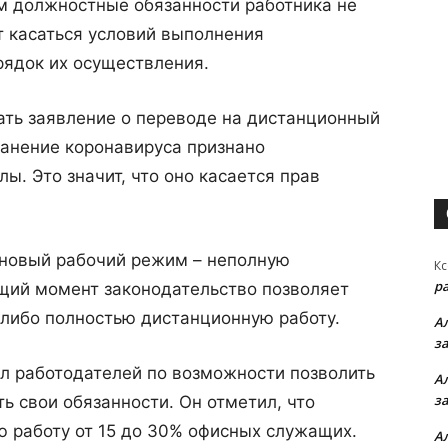
ом должностные обязанности работника не
т касаться условий выполнения
рядок их осуществления.
ать заявление о переводе на дистанционный
ранение коронавируса признано
ы. Это значит, что оно касается прав
 новый рабочий режим – неполную
Кс
р
ящий момент законодательство позволяет
 либо полностью дистанционную работу.
А
з
л работодателей по возможности позволить
А
з
ь свои обязанности. Он отметил, что
ю работу от 15 до 30% офисных служащих.
А