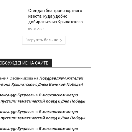
Стендап без транспортного
квеста: куда удобно
добираться из Крылатского
05.08.2026
Загрузить больше
ОБСУЖДЕНИЕ НА САЙТЕ
Поздравляем жителей
ения Овсянникова
на
айона Крылатское с Днём Великой Победы!
лександр Букреев
В московском метро
на
апустили тематический поезд к Дню Победы
лександр Букреев
В московском метро
на
апустили тематический поезд к Дню Победы
лександр Букреев
В московском метро
на