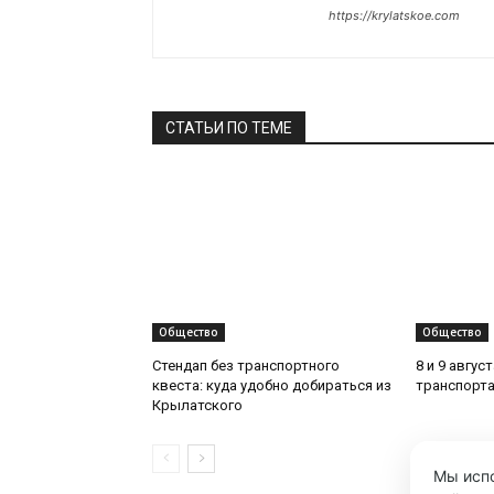
https://krylatskoe.com
СТАТЬИ ПО ТЕМЕ
Общество
Общество
Стендап без транспортного
8 и 9 авгус
квеста: куда удобно добираться из
транспорта
Крылатского
Мы испо