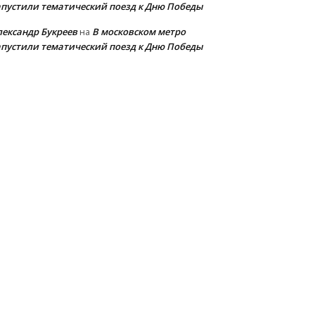
апустили тематический поезд к Дню Победы
лександр Букреев
В московском метро
на
апустили тематический поезд к Дню Победы