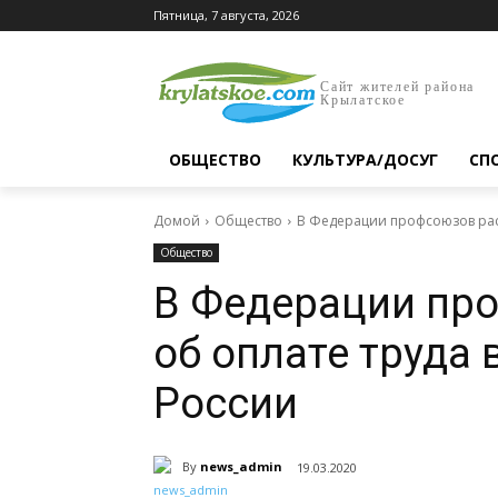
Пятница, 7 августа, 2026
Сайт жителей района
Крылатское
ОБЩЕСТВО
КУЛЬТУРА/ДОСУГ
СП
Домой
Общество
В Федерации профсоюзов расс
Общество
В Федерации пр
об оплате труда 
России
By
news_admin
19.03.2020