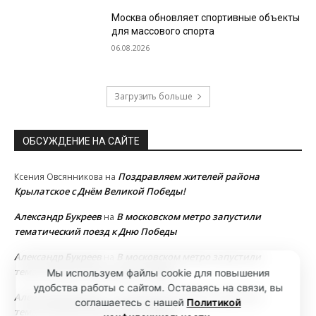
Москва обновляет спортивные объекты
для массового спорта
06.08.2026
Загрузить больше
ОБСУЖДЕНИЕ НА САЙТЕ
Поздравляем жителей района
Ксения Овсянникова
на
Крылатское с Днём Великой Победы!
Александр Букреев
В московском метро запустили
на
тематический поезд к Дню Победы
Александр Букреев
В московском метро запустили
на
тематический поезд к Дню Победы
Мы используем файлы cookie для повышения
удобства работы с сайтом. Оставаясь на связи, вы
Александр Букреев
В московском метро запустили
на
соглашаетесь с нашей
Политикой
тематический поезд к Дню Победы