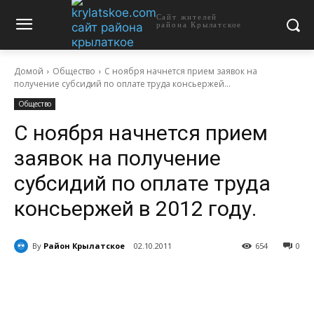
Сайт жителей
района Крылатское
Домой
Общество
С ноября начнется прием заявок на
получение субсидий по оплате труда консьержей...
Общество
С ноября начнется прием
заявок на получение
субсидий по оплате труда
консьержей в 2012 году.
By
Район Крылатское
02.10.2011
654
0