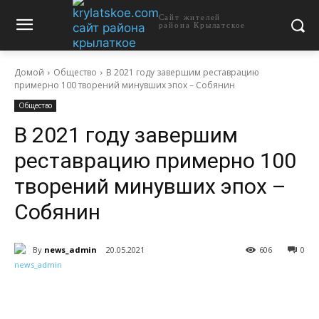
Сайт жителей
района Крылатское
Домой
Общество
В 2021 году завершим реставрацию
примерно 100 творений минувших эпох – Собянин
Общество
В 2021 году завершим
реставрацию примерно 100
творений минувших эпох –
Собянин
By
news_admin
20.05.2021
606
0