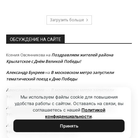
Загрузить больше
ОБСУЖДЕНИЕ НА САЙТЕ
Поздравляем жителей района
Ксения Овсянникова
на
Крылатское с Днём Великой Победы!
Александр Букреев
В московском метро запустили
на
тематический поезд к Дню Победы
Александр Букреев
В московском метро запустили
на
тематический поезд к Дню Победы
Мы используем файлы cookie для повышения
удобства работы с сайтом. Оставаясь на связи, вы
Александр Букреев
В московском метро запустили
на
соглашаетесь с нашей
Политикой
тематический поезд к Дню Победы
конфиденциальности
.
Александр Букреев
В московском метро запустили
на
Принять
тематический поезд к Дню Победы