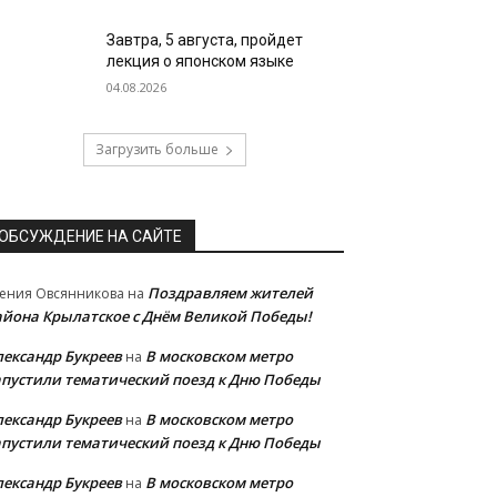
Завтра, 5 августа, пройдет
лекция о японском языке
04.08.2026
Загрузить больше
ОБСУЖДЕНИЕ НА САЙТЕ
Поздравляем жителей
ения Овсянникова
на
айона Крылатское с Днём Великой Победы!
лександр Букреев
В московском метро
на
апустили тематический поезд к Дню Победы
лександр Букреев
В московском метро
на
апустили тематический поезд к Дню Победы
лександр Букреев
В московском метро
на