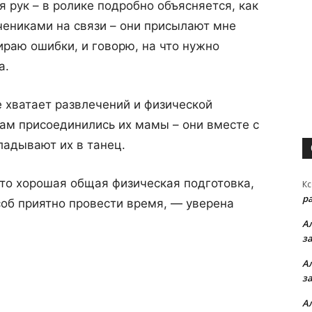
я рук – в ролике подробно объясняется, как
чениками на связи – они присылают мне
ираю ошибки, и говорю, на что нужно
а.
 хватает развлечений и физической
ам присоединились их мамы – они вместе с
ладывают их в танец.
то хорошая общая физическая подготовка,
Кс
р
соб приятно провести время, — уверена
А
з
А
з
А