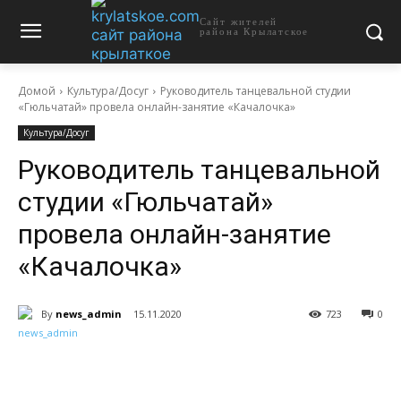
Сайт жителей
района Крылатское
Домой
Культура/Досуг
Руководитель танцевальной студии
«Гюльчатай» провела онлайн-занятие «Качалочка»
Культура/Досуг
Руководитель танцевальной
студии «Гюльчатай»
провела онлайн-занятие
«Качалочка»
By
news_admin
15.11.2020
723
0