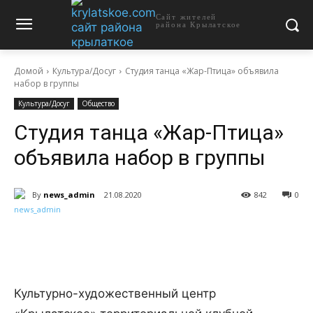
Сайт жителей
района Крылатское
Домой
Культура/Досуг
Студия танца «Жар-Птица» объявила
набор в группы
Культура/Досуг
Общество
Студия танца «Жар-Птица»
объявила набор в группы
By
news_admin
21.08.2020
842
0
Культурно-художественный центр