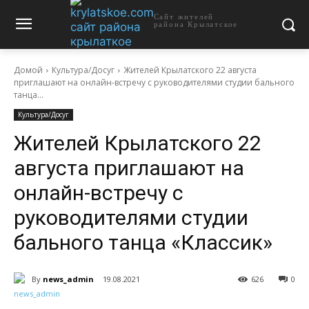
Сайт жителей
района Крылатское
Домой
Культура/Досуг
Жителей Крылатского 22 августа
приглашают на онлайн-встречу с руководителями студии бального
танца...
Культура/Досуг
Жителей Крылатского 22
августа приглашают на
онлайн-встречу с
руководителями студии
бального танца «Классик»
By
news_admin
19.08.2021
626
0