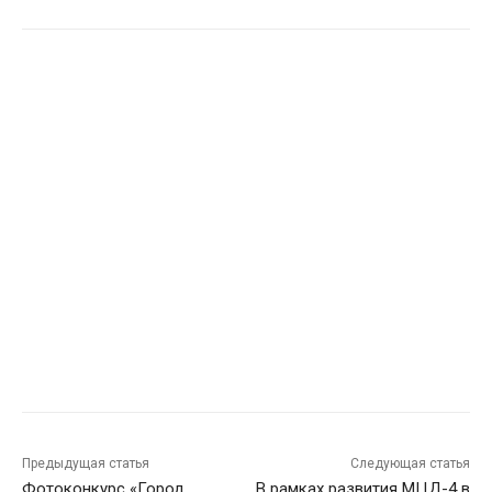
Предыдущая статья
Следующая статья
Фотоконкурс «Город
В рамках развития МЦД-4 в