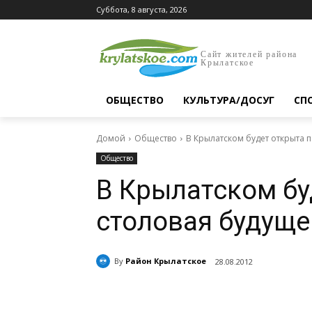
Суббота, 8 августа, 2026
Сайт жителей района
Крылатское
ОБЩЕСТВО
КУЛЬТУРА/ДОСУГ
СП
Домой
Общество
В Крылатском будет открыта 
Общество
В Крылатском бу
столовая будуще
By
Район Крылатское
28.08.2012
Поделиться