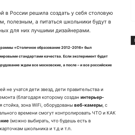
 в России решила создать у себя столовую
м, полезным, а питаться школьники будут в
нных для них лучшими дизайнерами.
граммы «Столичное образование 2012-2016» был
мировыми стандартами качества. Если эксперимент будет
удование ждем все московские, а после – и все российские
ей не учатся дети звезд, дети правительства и
емонта (благодаря которому создан
интерьер-
ая стойка, зона WiFi, оборудованы
веб-камеры
, с
льного времени смогут контролировать ЧТО и КАК
ание
(можно выбирать, что будешь есть в
карточкам школьника и т.д и т.п.