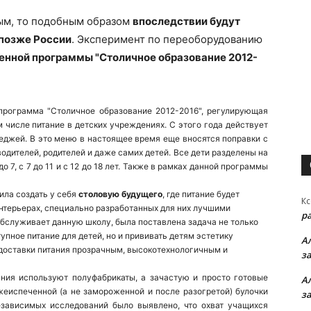
ым, то подобным образом
впоследствии будут
позже России
. Эксперимент по переоборудованию
енной программы "Столичное образование 2012-
 программа "Столичное образование 2012-2016", регулирующая
 числе питание в детских учреждениях. С этого года действует
леджей. В это меню в настоящее время еще вносятся поправки с
водителей, родителей и даже самих детей. Все дети разделены на
до 7, с 7 до 11 и с 12 до 18 лет. Также в рамках данной программы
ла создать у себя
столовую будущего
, где питание будет
Кс
интерьерах, специально разработанных для них лучшими
р
обслуживает данную школу, была поставлена задача
не только
упное питание для детей, но и прививать детям эстетику
А
 доставки питания прозрачным, высокотехнологичным и
з
ния используют полуфабрикаты, а зачастую и просто готовые
А
жеиспеченной (а не замороженной и после разогретой) булочки
з
езависимых исследований было выявлено, что охват учащихся