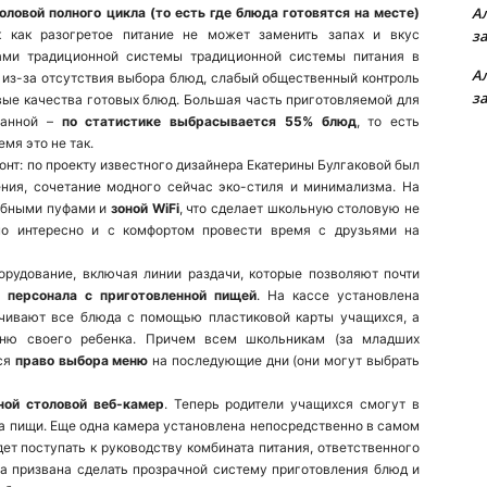
А
оловой полного цикла (то есть где блюда готовятся на месте)
к как разогретое питание не может заменить запах и вкус
з
ами традиционной системы традиционной системы питания в
А
 из-за отсутствия выбора блюд, слабый общественный контроль
з
вые качества готовых блюд. Большая часть приготовляемой для
ванной –
по статистике выбрасывается 55% блюд
, то есть
емя это не так.
нт: по проекту известного дизайнера Екатерины Булгаковой был
ния, сочетание модного сейчас эко-стиля и минимализма. На
добными пуфами и
зоной
WiFi
, что сделает школьную столовую не
но интересно и с комфортом провести время с друзьями на
рудование, включая линии раздачи, которые позволяют почти
 персонала с приготовленной пищей
. На кассе установлена
чивают все блюда с помощью пластиковой карты учащихся, а
ю своего ребенка. Причем всем школьникам (за младших
тся
право выбора меню
на последующие дни (они могут выбрать
ной столовой веб-камер
. Теперь родители учащихся смогут в
а пищи. Еще одна камера установлена непосредственно в самом
ет поступать к руководству комбината питания, ответственного
ра призвана сделать прозрачной систему приготовления блюд и