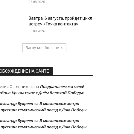
06.08.2026
Завтра, 6 августа, пройдет цикл
встреч «Точка контакта»
05.08.2026
Загрузить больше
ОБСУЖДЕНИЕ НА САЙТЕ
Поздравляем жителей
ения Овсянникова
на
айона Крылатское с Днём Великой Победы!
лександр Букреев
В московском метро
на
апустили тематический поезд к Дню Победы
лександр Букреев
В московском метро
на
апустили тематический поезд к Дню Победы