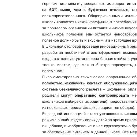
горячим питанием в учреждениях, имеющих тип
ст
на 63% выше, чем в буфетных столовых
, та
свежеприготовленного. Общепризнанными изъян
школах являются низкий коэффициент потребления
за процессом организации питания и низкие вкусо
школьников полезной еды остается невостребо
полезное должно быть и вкусным, а в настоящее вр
В школьной столовой проведен инновационный ремо
разработан необычный стиль оформления помеще
входе в столовую установлена барная стойка с у
только местом, где можно быстро перекусить, 
переменах.
Было смонтировано также самое современное обо
полностью исключить контакт обслуживающего
система безналичного расчета
– школьники опла
родители могут
оперативно контролировать
мен
школьников выбирают их родители) предоставляе
из нескольких предлагающихся вариантов обедов).
Еще одной инновацией стала
установка в школь
режиме онлайн видеть своих детей во время прием
пищеблоке, и изображение с нее круглосуточно буд
за обеспечение питанием в данной школе. Эта ме