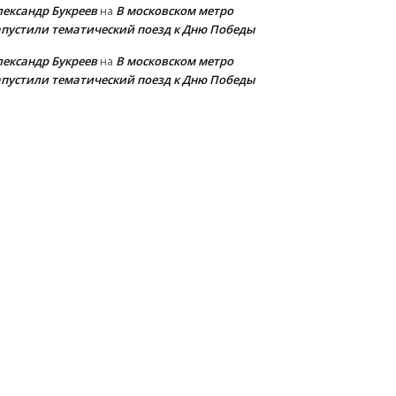
лександр Букреев
В московском метро
на
апустили тематический поезд к Дню Победы
лександр Букреев
В московском метро
на
апустили тематический поезд к Дню Победы