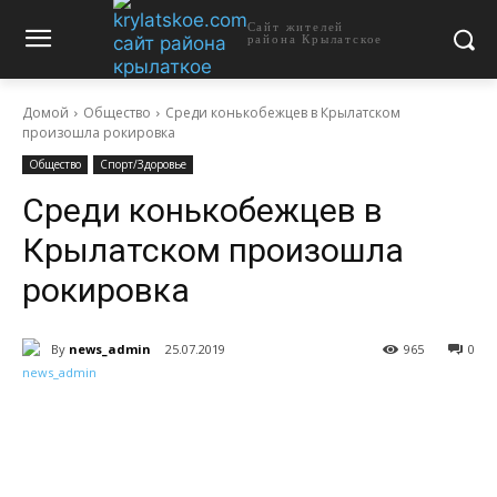
Сайт жителей
района Крылатское
Домой
Общество
Среди конькобежцев в Крылатском
произошла рокировка
Общество
Спорт/Здоровье
Среди конькобежцев в
Крылатском произошла
рокировка
By
news_admin
25.07.2019
965
0